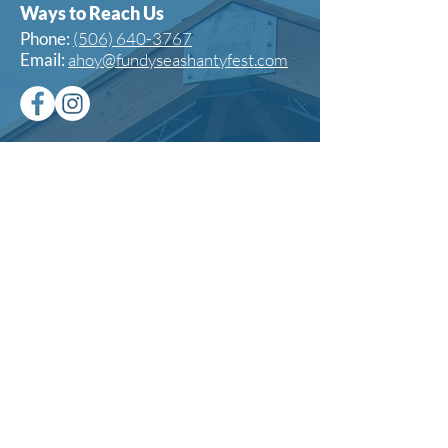
Ways to Reach Us
Phone:
(506) 640-3767
Email:
ahoy@fundyseashantyfest.com
Ahoy! Have questions? Need to
reach out? Send us a message
here.